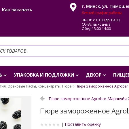
г. Минск, ул. Тимоше
Как заказать
Летний график работы:
Пн-Пт: с 10:00 до 19:00,
Сб-Вс: выходные
Обед 13:00-14:00
Ь
УПАКОВКА И ПОДЛОЖКИ
ДЕКОР
ПИЩЕВ
тия, Ореховые Пасты, Концентраты, Пюре
Пюре Замороженное Agrobar Е
Пюре замороженное Agrobar Маракуйя 2
Пюре замороженное Agrob
|
Поставить оценку